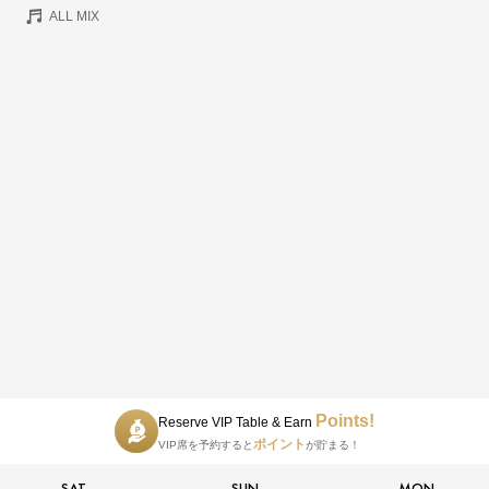
ALL MIX
Points!
Reserve VIP Table & Earn
ポイント
VIP席を予約すると
が貯まる！
SAT
SUN
MON