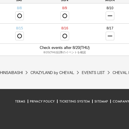
8/8
8/9
8/10
8/15
8/16
8/17
Check events after 8/20(THU)
8/20(THU)以降のイベントを確認
HINSAIBASHI
CRAZYLAND by CHEVAL
EVENTS LIST
CHEVAL 
TERMS
PRIVACY POLICY
TICKETING SYSTEM
SITEMAP
COMPAN