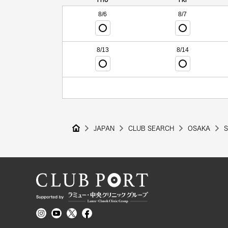
8/6
8/7
8/13
8/14
JAPAN
CLUB SEARCH
OSAKA
S