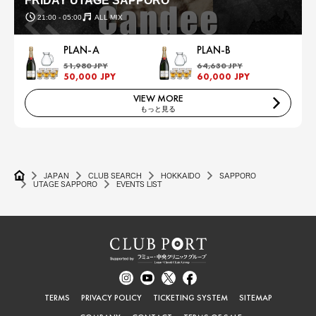
FRIDAY UTAGE SAPPORO
21:00 - 05:00
ALL MIX
PLAN-A
PLAN-B
51,980 JPY
64,630 JPY
50,000 JPY
60,000 JPY
VIEW MORE
もっと見る
JAPAN
CLUB SEARCH
HOKKAIDO
SAPPORO
UTAGE SAPPORO
EVENTS LIST
TERMS
PRIVACY POLICY
TICKETING SYSTEM
SITEMAP