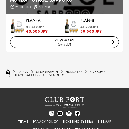
MONDAY UTAGE SAPPORO
21:00 - 05:00
ALL MIX
PLAN-A
PLAN-B
44,750 JPY
55,200 JPY
40,000 JPY
50,000 JPY
VIEW MORE
もっと見る
JAPAN
CLUB SEARCH
HOKKAIDO
SAPPORO
UTAGE SAPPORO
EVENTS LIST
TERMS
PRIVACY POLICY
TICKETING SYSTEM
SITEMAP