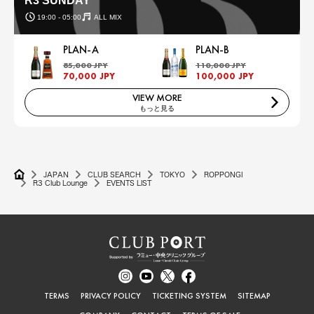
R3 SUNDAY
19:00 - 05:00
ALL MIX
PLAN-A
PLAN-B
85,000 JPY
110,000 JPY
70,000 JPY
100,000 JPY
VIEW MORE
もっと見る
JAPAN
CLUB SEARCH
TOKYO
ROPPONGI
R3 Club Lounge
EVENTS LIST
TERMS
PRIVACY POLICY
TICKETING SYSTEM
SITEMAP