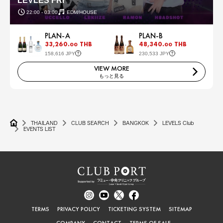
LEVLES FRI
22:00 - 03:00
EDM/HOUSE
PLAN-A
PLAN-B
33,260.
THB
48,340.
THB
00
00
158,616 JPY
230,533 JPY
VIEW MORE
もっと見る
THAILAND
CLUB SEARCH
BANGKOK
LEVELS Club
EVENTS LIST
TERMS
PRIVACY POLICY
TICKETING SYSTEM
SITEMAP
COMPANY
CONTACT
TERMS OF SALE