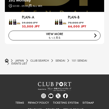
101 Monday
22:00 - 05:00
ALL MIX
PLAN-A
PLAN-B
59,000 JPY
70,000 JPY
55,000 JPY
66,000 JPY
VIEW MORE
もっと見る
JAPAN
CLUB SEARCH
SENDAI
101 SENDAI
EVENTS LIST
TERMS
PRIVACY POLICY
TICKETING SYSTEM
SITEMAP