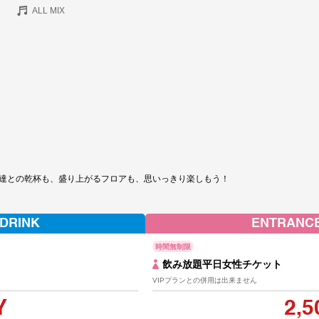
ALL MIX
達との乾杯も、盛り上がるフロアも、思いっきり楽しもう！
 DRINK
ENTRANCE
時間無制限
飲み放題平日女性チケット
VIPプランとの併用は出来ません
Y
2,5