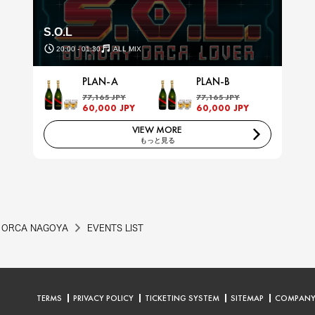
S.O.L
20:00 - 01:30
ALL MIX
PLAN-A
PLAN-B
77,165 JPY
77,165 JPY
60,000 JPY
60,000 JPY
VIEW MORE
もっと見る
ORCA NAGOYA
EVENTS LIST
TERMS
PRIVACY POLICY
TICKETING SYSTEM
SITEMAP
COMPAN