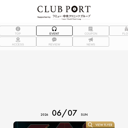
TOP
EVENT
COUPON
FL
ACCESS
REVIEW
NEWS
06/07
2026
SUN
VIEW FLYER