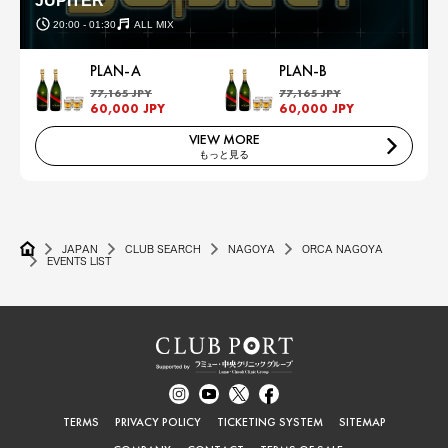
JUPITER
20:00 - 01:30
ALL MIX
PLAN-A
PLAN-B
77,165 JPY
77,165 JPY
60,000 JPY
60,000 JPY
VIEW MORE
もっと見る
JAPAN
CLUB SEARCH
NAGOYA
ORCA NAGOYA
EVENTS LIST
TERMS
PRIVACY POLICY
TICKETING SYSTEM
SITEMAP