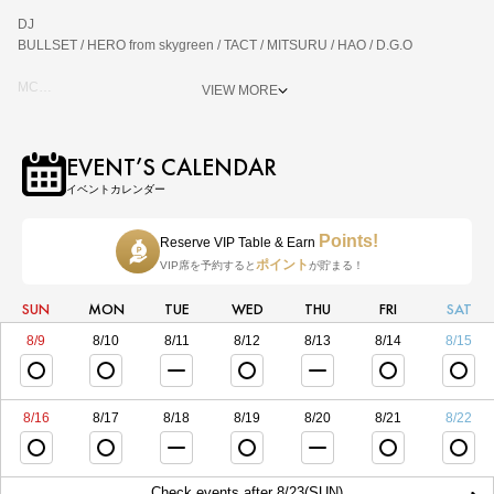
DJ
BULLSET / HERO from skygreen / TACT / MITSURU / HAO / D.G.O
MC
VIEW MORE
BILI-KEN
EVENT’S CALENDAR
イベントカレンダー
Points!
Reserve VIP Table & Earn
ポイント
VIP席を予約すると
が貯まる！
SUN
MON
TUE
WED
THU
FRI
SAT
8/9
8/10
8/11
8/12
8/13
8/14
8/15
8/16
8/17
8/18
8/19
8/20
8/21
8/22
Check events after 8/23(SUN)