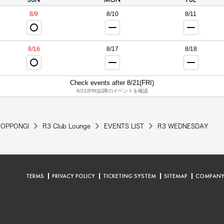
8/9
8/10
8/11
8/16
8/17
8/18
Check events after 8/21(FRI)
8/21(FRI)以降のイベントを確認
ROPPONGI
R3 Club Lounge
EVENTS LIST
R3 WEDNESDAY
TERMS
PRIVACY POLICY
TICKETING SYSTEM
SITEMAP
COMPAN