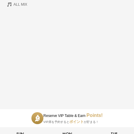
ALL MIX
Points!
Reserve VIP Table & Earn
ポイント
VIP席を予約すると
が貯まる！
SUN
MON
TUE