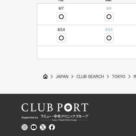
8/7
8/8
8/14
8/15
JAPAN
CLUB SEARCH
TOKYO