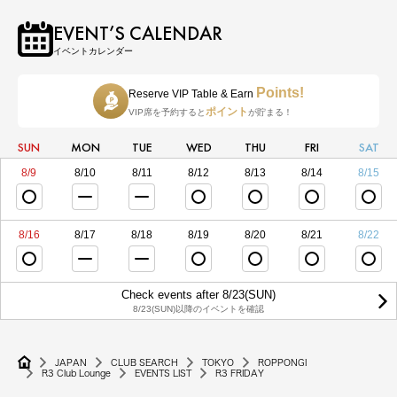
EVENT’S CALENDAR
イベントカレンダー
Points!
Reserve VIP Table & Earn
ポイント
VIP席を予約すると
が貯まる！
SUN
MON
TUE
WED
THU
FRI
SAT
8/9
8/10
8/11
8/12
8/13
8/14
8/15
8/16
8/17
8/18
8/19
8/20
8/21
8/22
Check events after 8/23(SUN)
8/23(SUN)以降のイベントを確認
JAPAN
CLUB SEARCH
TOKYO
ROPPONGI
R3 Club Lounge
EVENTS LIST
R3 FRIDAY