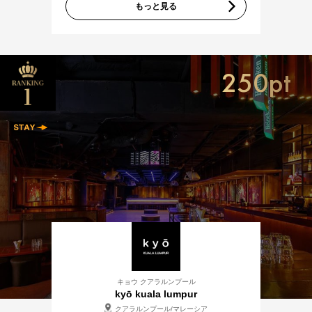
もっと見る
250pt
キョウ クアラルンプール
kyō kuala lumpur
クアラルンプール/マレーシア