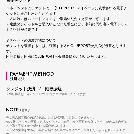
電子チケット
・本イベントのチケットは、【CLUBPORT マイページに表示される電子チ
ケット】をご利用いただきます。
・入場時にはスマートフォンをご準備いただく必要がございます。
・複数のチケットをご購入いただいた場合には、事前に同行者へ電子チケッ
トの譲渡が必要です。
※チケットの譲渡方法について
チケットを譲渡するには、譲渡する方のCLUBPORT会員IDが必要となりま
す。
同行者様も同様にCLUBPORTへ会員登録をお願いいたします。
PAYMENT METHOD
決済方法
クレジット決済 / 銀行振込
※銀行振込は、イベント日の3日前までご利用いただけます。
NOTE
注意事項
※ご購入完了後の内容の変更、および取消しはお受けできません。
※30分以内に次の画面にお進みください。表示された画面を放置したり、30分以上過ぎる
とご購入手続きが中断される場合があります。
※下記の操作をすると不具合が起こる可能性があるので、使用しないようお願いいたしま