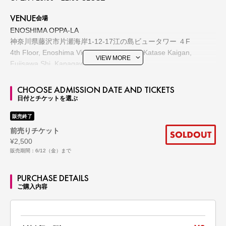
VENUE
会場
ENOSHIMA OPPA-LA
神奈川県藤沢市片瀬海岸1-12-17江の島ビュータワー ４F
4th Floor, Enoshima View Tower, 1-12-17 Katase Kaigan,
VIEW MORE
Fujisawa Shi, Kanagawa
TICKET PRICE
チケット料金
CHOOSE ADMISSION DATE AND TICKETS
DOOR ¥3,500 / ADV ¥2,500
日付とチケットを選ぶ
【 再入場可能 】再入場の際は、1 Drink ticket（¥600）のご購入
販売終了
が必要となります。
Re-entry allowed. Please purchase one drink ticket （¥600）
前売りチケット
upon re-entry.
¥2,500
販売期間：6/12（金）まで
ARTISTS
出演アーティスト
RINKADINK (Solartech Records/ Octoplus)
PURCHASE DETAILS
YAMATO (TesseracT studio / LIBERO)
ご購入内容
AJ (The Church of Trance)
WATARU (ADS / Sacred Technology)
PONTA (ADS / United Beats Records)