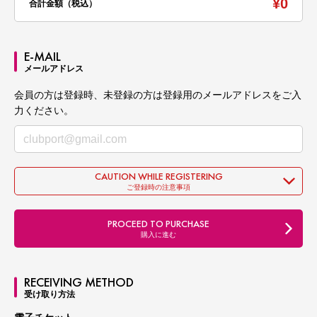
¥0
KEITA (ATLANTIS)
合計金額（税込）
E.L.E (P.L.U.R / VORTEX)
OUTLINE
概要
E-MAIL
会場は 神奈川県 片瀬江ノ島の 海沿いのにある、OPPA-LA !!
メールアドレス
今回は音楽を PSYCHEDELIC TRANCE にフォーカスして、都内
会員の方は登録時、未登録の方は登録用のメールアドレスをご入
を中心に世界各国でも活躍している腕利きのDJ達が集結 !!
力ください。
ヘッドライナーは世界中のフェスティバルでフロアを沸かせてい
るSouth Africa出身のRINKADINK !!
CAUTION WHILE REGISTERING
ご登録時の注意事項
脇を固めるのは東京最大級のCLUBのZERO-TOKYOやWOMB
TOKYOを中心に高音質でフロアをロックし続ける実績を持つ
YAMATO,AJ,WATARU,PONTA,KEITA,E.L.E !!
PROCEED TO PURCHASE
購入に進む
夏の海を先取りするパーティーを見逃すな !!
RECEIVING METHOD
受け取り方法