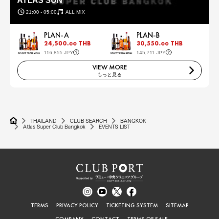
ATLAS SUN
21:00 - 05:00
ALL MIX
PLAN-A
PLAN-B
24,500.
THB
30,550.
THB
00
00
116,855 JPY
145,711 JPY
VIEW MORE
もっと見る
THAILAND
CLUB SEARCH
BANGKOK
Atlas Super Club Bangkok
EVENTS LIST
TERMS
PRIVACY POLICY
TICKETING SYSTEM
SITEMAP
COMPANY
CONTACT
TERMS OF SALE