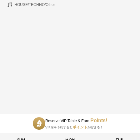
HOUSE/TECHNO/Other
Points!
Reserve VIP Table & Earn
ポイント
VIP席を予約すると
が貯まる！
SUN
MON
TUE