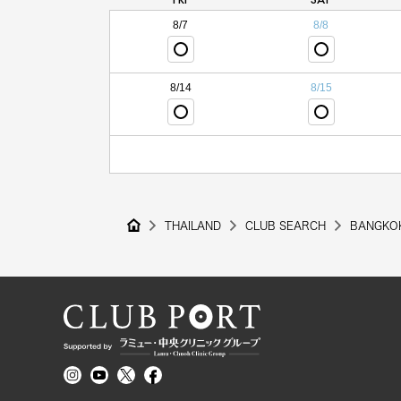
8/7
8/8
8/14
8/15
THAILAND
CLUB SEARCH
BANGKO