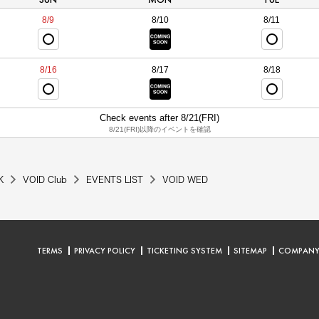
8/9
8/10
8/11
8/16
8/17
8/18
Check events after 8/21(FRI)
8/21(FRI)以降のイベントを確認
K
VOID Club
EVENTS LIST
VOID WED
TERMS
PRIVACY POLICY
TICKETING SYSTEM
SITEMAP
COMPAN