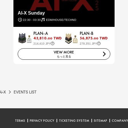
AI-X Sunday
22:30 - 03:30
EDM/HOUSE/TECHNO
PLAN-A
PLAN-B
43,810.
TWD
56,875.
TWD
00
00
214,410 JPY
278,351 JPY
VIEW MORE
もっと見る
Ai-X
EVENTS LIST
TERMS
PRIVACY POLICY
TICKETING SYSTEM
SITEMAP
COMPAN