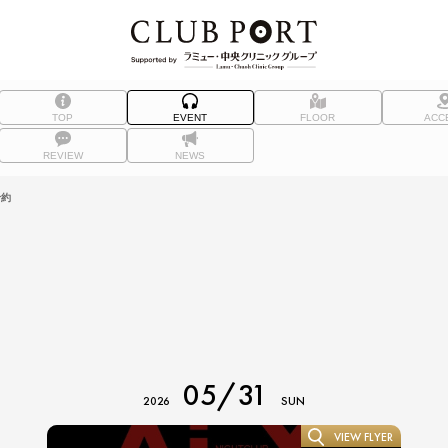
TOP
EVENT
FLOOR
ACC
REVIEW
NEWS
予約
05/31
2026
SUN
VIEW FLYER