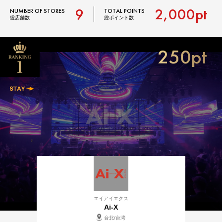
9
2,000pt
NUMBER OF STORES
TOTAL POINTS
総店舗数
総ポイント数
250pt
エイアイエクス
Ai-X
台北/台湾