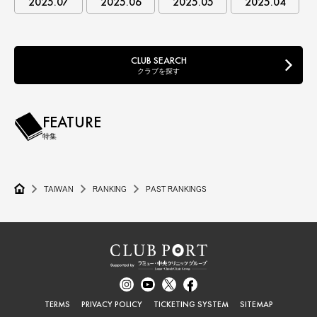
2025.07
2025.06
2025.05
2025.04
CLUB SEARCH
クラブを探す
FEATURE
特集
TAIWAN
RANKING
PAST RANKINGS
TERMS
PRIVACY POLICY
TICKETING SYSTEM
SITEMAP