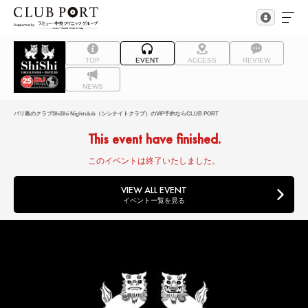
TOP
EVENT
ACCESS
REVIEW
NEWS
バリ島のクラブShiShi Nightclub（シシナイトクラブ）のVIP予約ならCLUB PORT
This event have finished.
このイベントは終了いたしました。
VIEW ALL EVENT
イベント一覧を見る