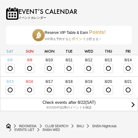
EVENT’S CALENDAR
イベントカレンダー
Points!
Reserve VIP Table & Earn
ポイント
VIP席を予約すると
が貯まる！
SAT
SUN
MON
TUE
WED
THU
FRI
8/8
8/9
8/10
8/11
8/12
8/13
8/14
8/15
8/16
8/17
8/18
8/19
8/20
8/21
Check events after 8/22(SAT)
8/22(SAT)以降のイベントを確認
INDONESIA
CLUB SEARCH
BALI
ShiShi Nightclub
EVENTS LIST
ShiShi WED