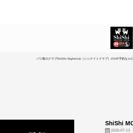
バリ島のクラブShiShi Nightclub（シシナイトクラブ）のVIP予約ならCL
ShiShi M
2026-07-13