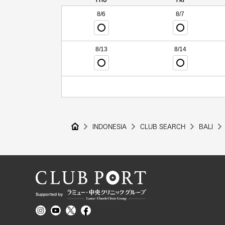
8/6
8/7
8/13
8/14
INDONESIA
CLUB SEARCH
BALI