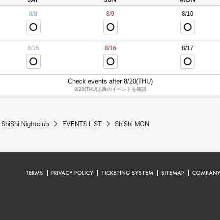
8/8
8/9
8/10
8/15
8/16
8/17
Check events after 8/20(THU)
8/20(THU)以降のイベントを確認
ShiShi Nightclub
EVENTS LIST
ShiShi MON
TERMS
PRIVACY POLICY
TICKETING SYSTEM
SITEMAP
COMPAN