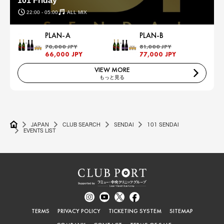
101 Friday
22:00 - 05:00
ALL MIX
PLAN-A
PLAN-B
70,000 JPY
81,000 JPY
66,000 JPY
77,000 JPY
VIEW MORE
もっと見る
JAPAN
CLUB SEARCH
SENDAI
101 SENDAI
EVENTS LIST
TERMS
PRIVACY POLICY
TICKETING SYSTEM
SITEMAP