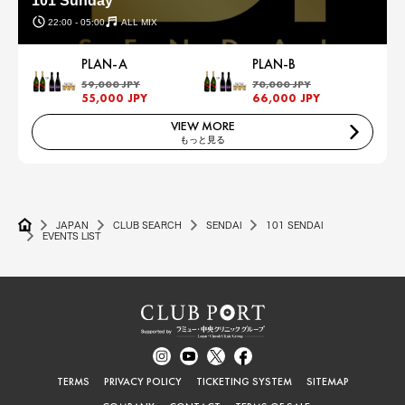
101 Sunday
22:00 - 05:00
ALL MIX
PLAN-A
PLAN-B
59,000 JPY
70,000 JPY
55,000 JPY
66,000 JPY
VIEW MORE
もっと見る
JAPAN
CLUB SEARCH
SENDAI
101 SENDAI
EVENTS LIST
TERMS
PRIVACY POLICY
TICKETING SYSTEM
SITEMAP