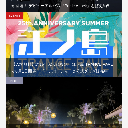
が登場！ デビューアルバム『Panic Attack』を携え約8か
月ぶりの来日公演
EVENTS
【入場無料】約15年ぶりに復活！江ノ島 TRANCE RAVE
が8月1日開催｜ビーチパーティー＆公式グッズ販売中
BLOG