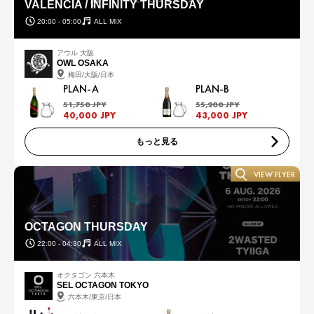
VALENCIA / INFINITY THURSDAY
20:00 - 05:00
ALL MIX
アウル 大阪
OWL OSAKA
梅田/大阪/日本
PLAN-A
PLAN-B
51,750 JPY
55,200 JPY
40,000 JPY
43,000 JPY
もっと見る
VIEW FLYER
OCTAGON THURSDAY
22:00 - 04:30
ALL MIX
オクタゴン 六本木
SEL OCTAGON TOKYO
六本木/東京/日本