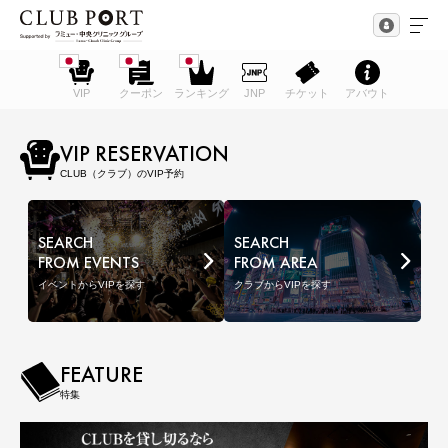
VIP
クーポン
ランキング
JNP
チケット
アバウト
VIP RESERVATION
CLUB（クラブ）のVIP予約
SEARCH
SEARCH
FROM EVENTS
FROM AREA
イベントからVIPを探す
クラブからVIPを探す
FEATURE
特集