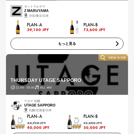
ゼットマルヤマ
Z MARUYAMA
渋谷/東京/日本
PLAN-A
PLAN-B
39,100 JPY
73,600 JPY
もっと見る
VIEW FLYER
THURSDAY UTAGE SAPPORO
21:00 - 05:00
ALL MIX
ウタゲ 札幌
UTAGE SAPPORO
札幌/北海道/日本
PLAN-A
PLAN-B
44,750 JPY
55,200 JPY
40,000 JPY
50,000 JPY