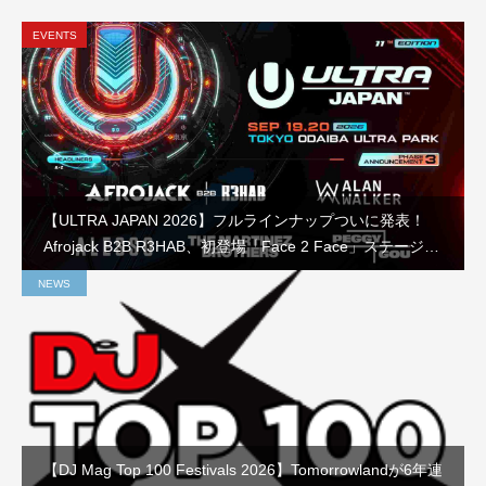
EVENTS
【ULTRA JAPAN 2026】フルラインナップついに発表！
Afrojack B2B R3HAB、初登場「Face 2 Face」ステージな
ど見どころを徹底解説
NEWS
【DJ Mag Top 100 Festivals 2026】Tomorrowlandが6年連