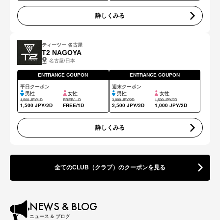
詳しくみる
ティーツー 名古屋
T2 NAGOYA
名古屋/日本
ENTRANCE COUPON
ENTRANCE COUPON
平日クーポン
週末クーポン
男性
女性
男性
女性
1,500 JPY/1D
FREE/―D
3,000 JPY/2D
1,500 JPY/2D
1,500 JPY/2D
FREE/1D
2,500 JPY/2D
1,000 JPY/2D
詳しくみる
全てのCLUB（クラブ）のクーポンを見る
NEWS & BLOG
ニュース & ブログ