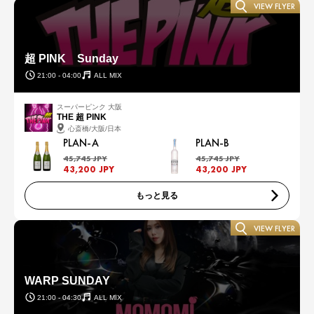
VIEW FLYER
超 PINK Sunday
21:00 - 04:00
ALL MIX
スーパーピンク 大阪
THE 超 PINK
心斎橋/大阪/日本
PLAN-A
PLAN-B
45,745 JPY
45,745 JPY
43,200 JPY
43,200 JPY
もっと見る
VIEW FLYER
WARP SUNDAY
21:00 - 04:30
ALL MIX