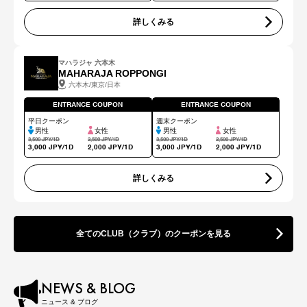
詳しくみる
マハラジャ 六本木
MAHARAJA ROPPONGI
六本木/東京/日本
ENTRANCE COUPON
ENTRANCE COUPON
平日クーポン
週末クーポン
男性
女性
男性
女性
3,500 JPY/1D
2,500 JPY/1D
3,500 JPY/1D
2,500 JPY/1D
3,000 JPY/1D
2,000 JPY/1D
3,000 JPY/1D
2,000 JPY/1D
詳しくみる
全てのCLUB（クラブ）のクーポンを見る
NEWS & BLOG
ニュース & ブログ