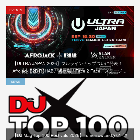
EVENTS
【ULTRA JAPAN 2026】フルラインナップついに発表！
Afrojack B2B R3HAB、初登場「Face 2 Face」ステージな
ど見どころを徹底解説
NEWS
【DJ Mag Top 100 Festivals 2026】Tomorrowlandが6年連