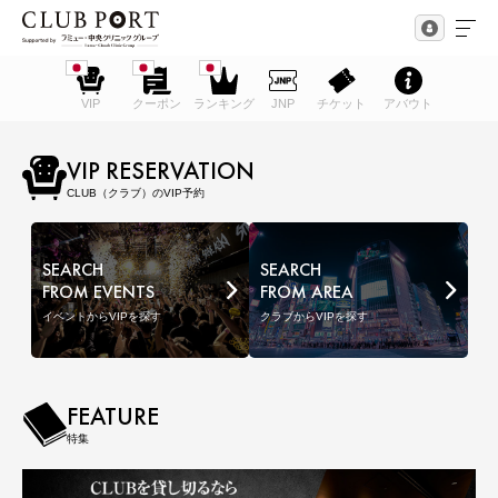
VIP
クーポン
ランキング
JNP
チケット
アバウト
VIP RESERVATION
CLUB（クラブ）のVIP予約
SEARCH
SEARCH
FROM EVENTS
FROM AREA
イベントからVIPを探す
クラブからVIPを探す
FEATURE
特集