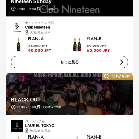
Nineteen Sunday
22:00 - 05:00
ALL MIX
ナインティーン 大宮
Club Nineteen
大宮/埼玉/日本
PLAN-A
PLAN-B
46,250 JPY
69,250 JPY
40,000 JPY
60,000 JPY
もっと見る
VIEW FLYER
BLACK OUT
22:00 - 05:00
HIPHOP/R&B
ローレル 渋谷
LAUREL TOKYO
渋谷/東京/日本
PLAN-A
PLAN-B