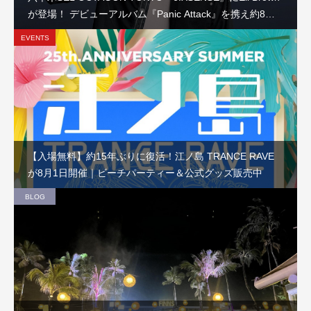
が登場！ デビューアルバム『Panic Attack』を携え約8か
月ぶりの来日公演
EVENTS
【入場無料】約15年ぶりに復活！江ノ島 TRANCE RAVE
が8月1日開催｜ビーチパーティー＆公式グッズ販売中
BLOG