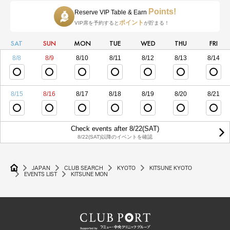
Points!
Reserve VIP Table & Earn
ポイント
VIP席を予約すると
が貯まる！
SAT
SUN
MON
TUE
WED
THU
FRI
8/8
8/9
8/10
8/11
8/12
8/13
8/14
8/15
8/16
8/17
8/18
8/19
8/20
8/21
Check events after 8/22(SAT)
8/22(SAT)以降のイベントを確認
JAPAN
CLUB SEARCH
KYOTO
KITSUNE KYOTO
EVENTS LIST
KITSUNE MON