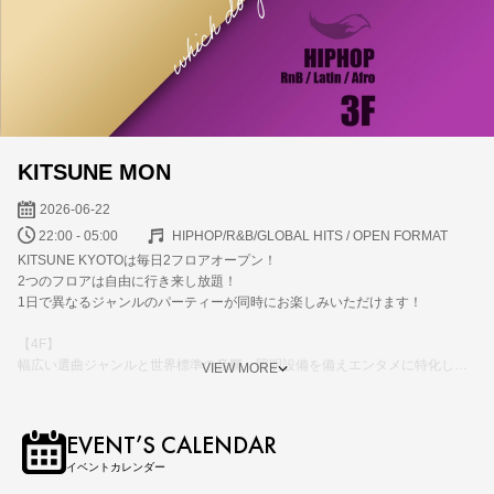
KITSUNE MON
2026-06-22
22:00 - 05:00
HIPHOP/R&B/GLOBAL HITS / OPEN FORMAT
KITSUNE KYOTOは毎日2フロアオープン！
2つのフロアは自由に行き来し放題！
1日で異なるジャンルのパーティーが同時にお楽しみいただけます！
【4F】
幅広い選曲ジャンルと世界標準の音響、照明設備を備えエンタメに特化した
VIEW MORE
フロア
【3F】
EVENT’S CALENDAR
地元を代表するDJを中心にクラシックからブランニューまでトレンドの
イベントカレンダー
HIPHOPが楽しめるフロア