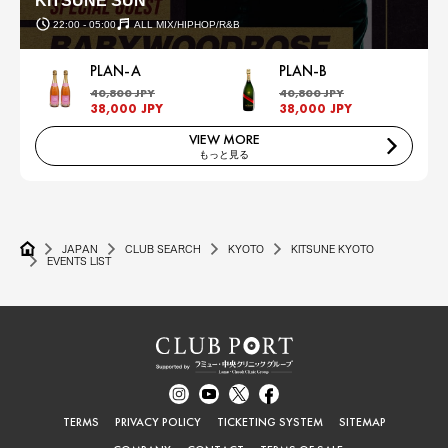
KITSUNE SUN
22:00 - 05:00
ALL MIX/HIPHOP/R&B
PLAN-A
PLAN-B
40,800 JPY
40,800 JPY
38,000 JPY
38,000 JPY
VIEW MORE
もっと見る
JAPAN
CLUB SEARCH
KYOTO
KITSUNE KYOTO
EVENTS LIST
TERMS
PRIVACY POLICY
TICKETING SYSTEM
SITEMAP