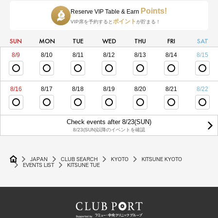
Points!
Reserve VIP Table & Earn
ポイント
VIP席を予約すると
が貯まる！
SUN
MON
TUE
WED
THU
FRI
SAT
8/9
8/10
8/11
8/12
8/13
8/14
8/15
8/16
8/17
8/18
8/19
8/20
8/21
8/22
Check events after 8/23(SUN)
8/23(SUN)以降のイベントを確認
JAPAN
CLUB SEARCH
KYOTO
KITSUNE KYOTO
EVENTS LIST
KITSUNE TUE