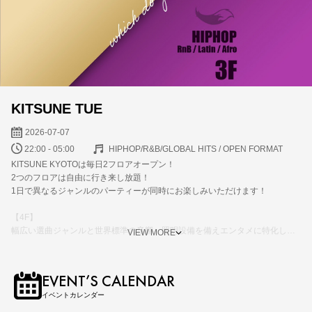
KITSUNE TUE
2026-07-07
22:00 - 05:00
HIPHOP/R&B/GLOBAL HITS / OPEN FORMAT
KITSUNE KYOTOは毎日2フロアオープン！
2つのフロアは自由に行き来し放題！
1日で異なるジャンルのパーティーが同時にお楽しみいただけます！
【4F】
幅広い選曲ジャンルと世界標準の音響、照明設備を備えエンタメに特化した
VIEW MORE
フロア
【3F】
EVENT’S CALENDAR
地元を代表するDJを中心にクラシックからブランニューまでトレンドの
イベントカレンダー
HIPHOPが楽しめるフロア