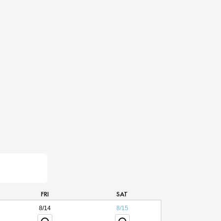
FRI
SAT
8/14
8/15