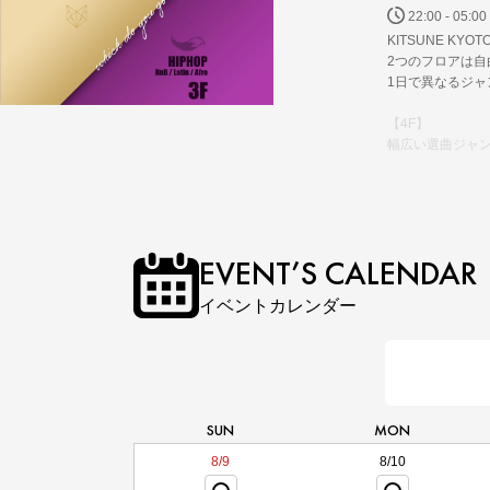
22:00 - 05:00
KITSUNE K
2つのフロアは自
1日で異なるジ
【4F】
幅広い選曲ジャ
【3F】
地元を代表するD
EVENT’S CALENDAR
イベントカレンダー
SUN
MON
8/9
8/10