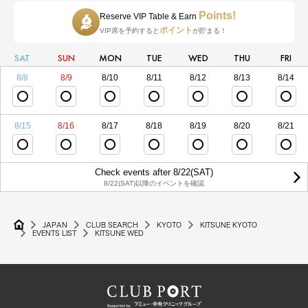
Points!
Reserve VIP Table & Earn
ポイント
VIP席を予約すると
が貯まる！
SAT
SUN
MON
TUE
WED
THU
FRI
8/8
8/9
8/10
8/11
8/12
8/13
8/14
8/15
8/16
8/17
8/18
8/19
8/20
8/21
Check events after 8/22(SAT)
8/22(SAT)以降のイベントを確認
JAPAN
CLUB SEARCH
KYOTO
KITSUNE KYOTO
EVENTS LIST
KITSUNE WED