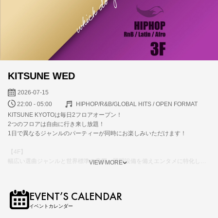
KITSUNE WED
2026-07-15
22:00 - 05:00
HIPHOP/R&B/GLOBAL HITS / OPEN FORMAT
KITSUNE KYOTOは毎日2フロアオープン！
2つのフロアは自由に行き来し放題！
1日で異なるジャンルのパーティーが同時にお楽しみいただけます！
【4F】
幅広い選曲ジャンルと世界標準の音響、照明設備を備えエンタメに特化した
VIEW MORE
フロア
【3F】
EVENT’S CALENDAR
地元を代表するDJを中心にクラシックからブランニューまでトレンドの
イベントカレンダー
HIPHOPが楽しめるフロア