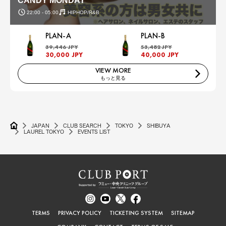
CANDY MONDAY
22:00 - 05:00
HIPHOP/R&B
PLAN-A
PLAN-B
39,446 JPY
53,482 JPY
30,000 JPY
40,000 JPY
VIEW MORE
もっと見る
JAPAN
CLUB SEARCH
TOKYO
SHIBUYA
LAUREL TOKYO
EVENTS LIST
TERMS
PRIVACY POLICY
TICKETING SYSTEM
SITEMAP