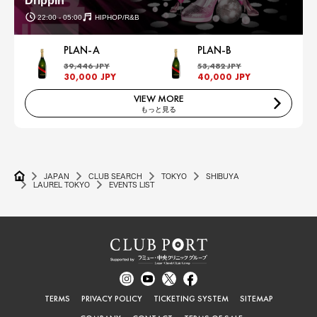
Drippin
22:00 - 05:00
HIPHOP/R&B
PLAN-A
PLAN-B
39,446 JPY
53,482 JPY
30,000 JPY
40,000 JPY
VIEW MORE
もっと見る
JAPAN
CLUB SEARCH
TOKYO
SHIBUYA
LAUREL TOKYO
EVENTS LIST
TERMS
PRIVACY POLICY
TICKETING SYSTEM
SITEMAP