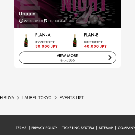
Drippin
22:00 - 05:00
HIPHOP/R&B
PLAN-A
PLAN-B
39,446 JPY
53,482 JPY
30,000 JPY
40,000 JPY
VIEW MORE
もっと見る
HIBUYA
LAUREL TOKYO
EVENTS LIST
TERMS
PRIVACY POLICY
TICKETING SYSTEM
SITEMAP
COMPAN