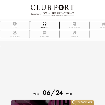
TOP
EVENT
COUPON
FL
ACCESS
REVIEW
NEWS
約
06/24
2026
WED
VIEW FLYER