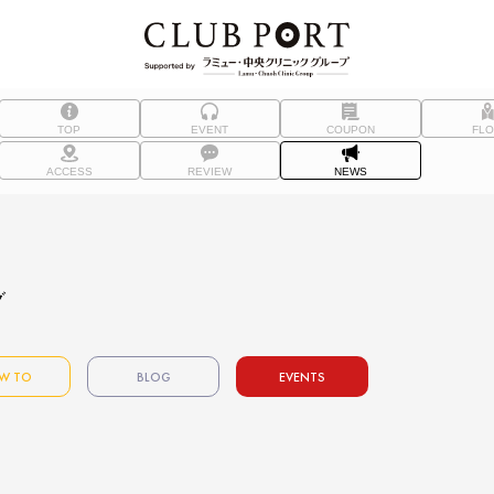
TOP
EVENT
COUPON
FL
ACCESS
REVIEW
NEWS
グ
W TO
BLOG
EVENTS