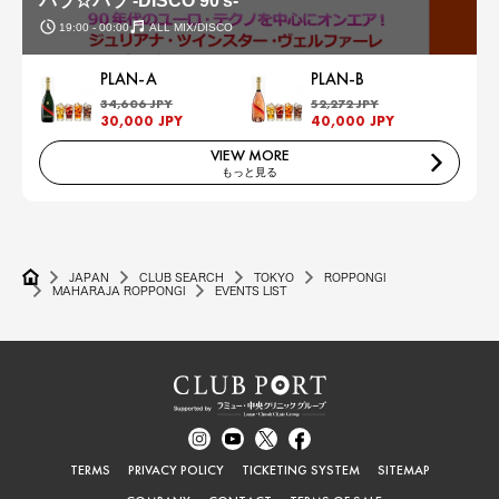
パラ☆パラ -DISCO 90’s-
19:00 - 00:00
ALL MIX/DISCO
PLAN-A
PLAN-B
34,606 JPY
52,272 JPY
30,000 JPY
40,000 JPY
VIEW MORE
もっと見る
JAPAN
CLUB SEARCH
TOKYO
ROPPONGI
MAHARAJA ROPPONGI
EVENTS LIST
TERMS
PRIVACY POLICY
TICKETING SYSTEM
SITEMAP