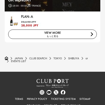
OR MONDAY
18:00 - 00:00
TRANCE
PLAN-A
32,640 JPY
28,000 JPY
VIEW MORE
もっと見る
JAPAN
CLUB SEARCH
TOKYO
SHIBUYA
or
EVENTS LIST
TERMS
PRIVACY POLICY
TICKETING SYSTEM
SITEMAP