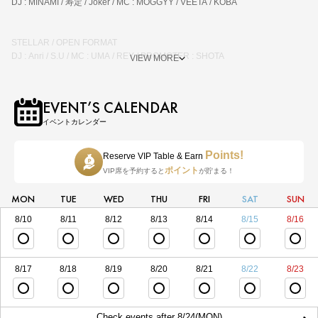
DJ : MINAMI / 寿定 / Joker / MC : MOGGYY / VEETA / KOBA
STELLAR / OPEN FORMAT
DJ : Anri / S.U / MC : UMA / REY / PROMOTER : SHOTA
VIEW MORE
EVENT’S CALENDAR
イベントカレンダー
Points!
Reserve VIP Table & Earn
ポイント
VIP席を予約すると
が貯まる！
MON
TUE
WED
THU
FRI
SAT
SUN
8/10
8/11
8/12
8/13
8/14
8/15
8/16
8/17
8/18
8/19
8/20
8/21
8/22
8/23
Check events after 8/24(MON)