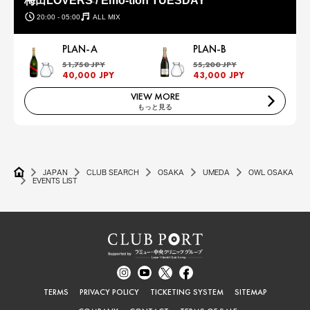
梅田LOVERS / Emo-tion TUESDAY
20:00 - 05:00
ALL MIX
PLAN-A
PLAN-B
51,750 JPY
55,200 JPY
40,000 JPY
43,000 JPY
VIEW MORE
もっと見る
JAPAN
CLUB SEARCH
OSAKA
UMEDA
OWL OSAKA
EVENTS LIST
TERMS
PRIVACY POLICY
TICKETING SYSTEM
SITEMAP