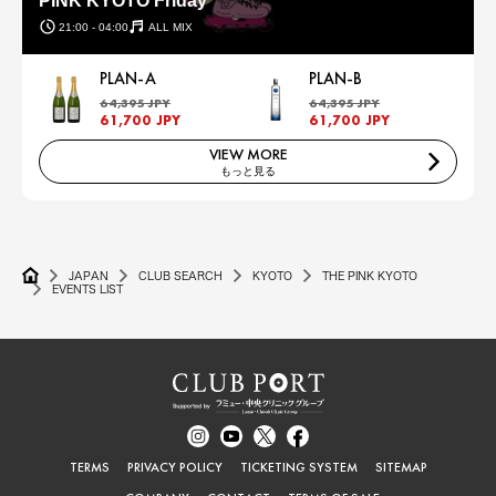
PINK KYOTO Friday
21:00 - 04:00
ALL MIX
PLAN-A
PLAN-B
64,395 JPY
64,395 JPY
61,700 JPY
61,700 JPY
VIEW MORE
もっと見る
JAPAN
CLUB SEARCH
KYOTO
THE PINK KYOTO
EVENTS LIST
TERMS
PRIVACY POLICY
TICKETING SYSTEM
SITEMAP