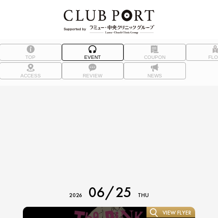
TOP
EVENT
COUPON
FL
ACCESS
REVIEW
NEWS
06/25
2026
THU
VIEW FLYER