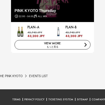
PINK KYOTO Thursday
22:00 - 04:00
ALL MIX
PLAN-A
PLAN-B
45,745 JPY
45,745 JPY
43,200 JPY
43,200 JPY
VIEW MORE
もっと見る
HE PINK KYOTO
EVENTS LIST
TERMS
PRIVACY POLICY
TICKETING SYSTEM
SITEMAP
COMPAN