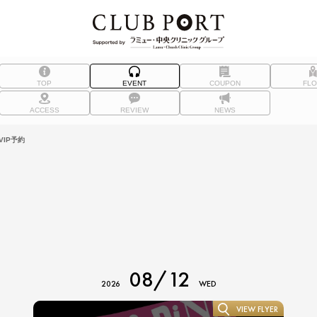
TOP
EVENT
COUPON
FL
ACCESS
REVIEW
NEWS
IP予約
08/12
2026
WED
VIEW FLYER