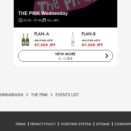
THE PINK Wednesday
22:00 - 07:00
ALL MIX
PLAN-A
PLAN-B
49,745 JPY
49,745 JPY
47,200 JPY
47,200 JPY
VIEW MORE
もっと見る
HINSAIBASHI
THE PINK
EVENTS LIST
TERMS
PRIVACY POLICY
TICKETING SYSTEM
SITEMAP
COMPAN