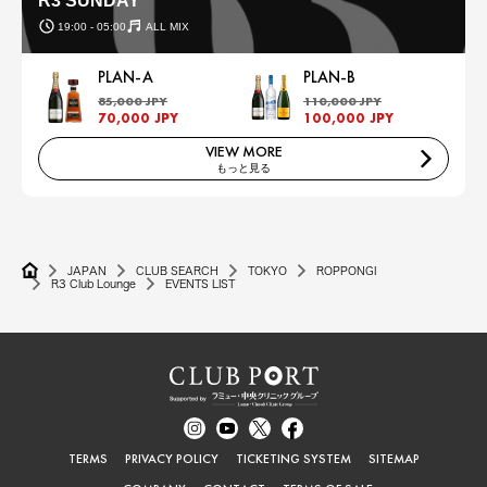
R3 SUNDAY
19:00 - 05:00
ALL MIX
PLAN-A
PLAN-B
85,000 JPY
110,000 JPY
70,000 JPY
100,000 JPY
VIEW MORE
もっと見る
JAPAN
CLUB SEARCH
TOKYO
ROPPONGI
R3 Club Lounge
EVENTS LIST
TERMS
PRIVACY POLICY
TICKETING SYSTEM
SITEMAP