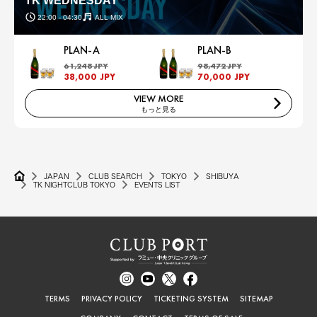
TK WEDNESDAY
22:00 - 04:30
ALL MIX
PLAN-A
PLAN-B
61,248 JPY
98,472 JPY
38,000 JPY
70,000 JPY
VIEW MORE
もっと見る
JAPAN
CLUB SEARCH
TOKYO
SHIBUYA
TK NIGHTCLUB TOKYO
EVENTS LIST
TERMS
PRIVACY POLICY
TICKETING SYSTEM
SITEMAP