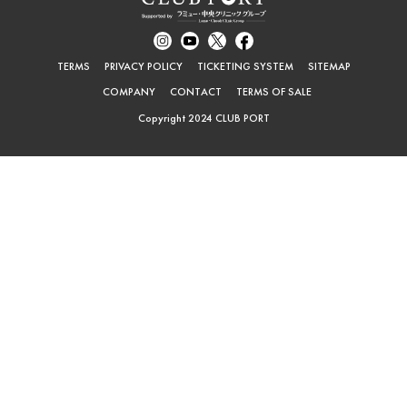
TERMS
PRIVACY POLICY
TICKETING SYSTEM
SITEMAP
COMPANY
CONTACT
TERMS OF SALE
Copyright 2024 CLUB PORT