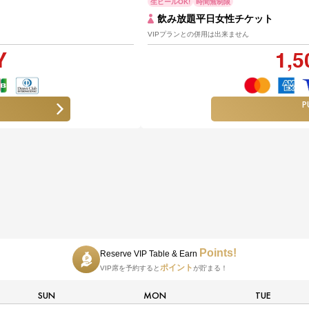
生ビールOK!
時間無制限
飲み放題平日女性チケット
VIPプランとの併用は出来ません
Y
1,5
P
Points!
Reserve VIP Table & Earn
ポイント
VIP席を予約すると
が貯まる！
SUN
MON
TUE