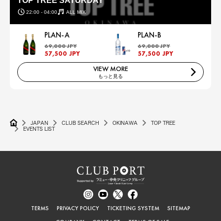
TOP TREE SATURDAY
22:00 - 04:00
ALL MIX
PLAN-A
PLAN-B
69,000 JPY
69,000 JPY
57,500 JPY
57,500 JPY
VIEW MORE
もっと見る
JAPAN
CLUB SEARCH
OKINAWA
TOP TREE
EVENTS LIST
TERMS
PRIVACY POLICY
TICKETING SYSTEM
SITEMAP