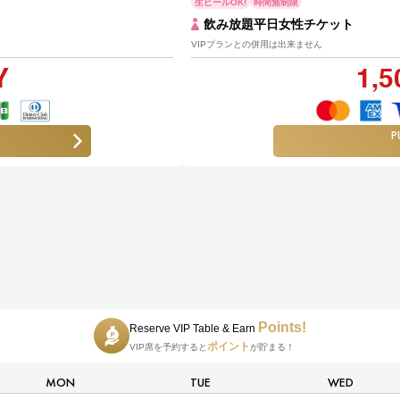
生ビールOK!
時間無制限
飲み放題平日女性チケット
VIPプランとの併用は出来ません
Y
1,5
P
Points!
Reserve VIP Table & Earn
ポイント
VIP席を予約すると
が貯まる！
MON
TUE
WED