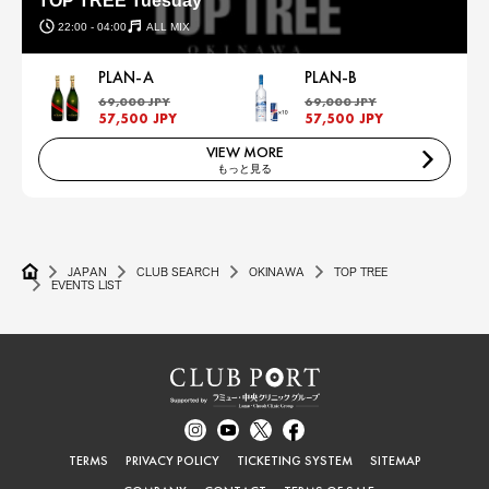
TOP TREE Tuesday
22:00 - 04:00
ALL MIX
PLAN-A
PLAN-B
69,000 JPY
69,000 JPY
57,500 JPY
57,500 JPY
VIEW MORE
もっと見る
JAPAN
CLUB SEARCH
OKINAWA
TOP TREE
EVENTS LIST
TERMS
PRIVACY POLICY
TICKETING SYSTEM
SITEMAP