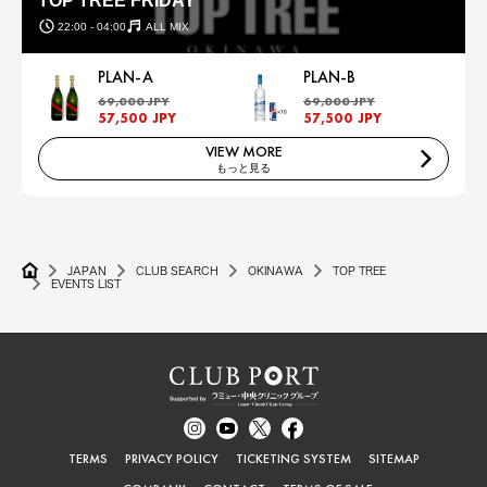
TOP TREE FRIDAY
22:00 - 04:00
ALL MIX
PLAN-A
PLAN-B
69,000 JPY
69,000 JPY
57,500 JPY
57,500 JPY
VIEW MORE
もっと見る
JAPAN
CLUB SEARCH
OKINAWA
TOP TREE
EVENTS LIST
TERMS
PRIVACY POLICY
TICKETING SYSTEM
SITEMAP