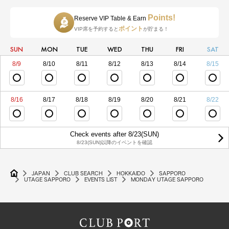
Points!
Reserve VIP Table & Earn
ポイント
VIP席を予約すると
が貯まる！
SUN
MON
TUE
WED
THU
FRI
SAT
8/9
8/10
8/11
8/12
8/13
8/14
8/15
8/16
8/17
8/18
8/19
8/20
8/21
8/22
Check events after 8/23(SUN)
8/23(SUN)以降のイベントを確認
JAPAN
CLUB SEARCH
HOKKAIDO
SAPPORO
UTAGE SAPPORO
EVENTS LIST
MONDAY UTAGE SAPPORO