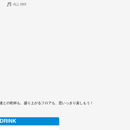
ALL MIX
達との乾杯も、盛り上がるフロアも、思いっきり楽しもう！
 DRINK